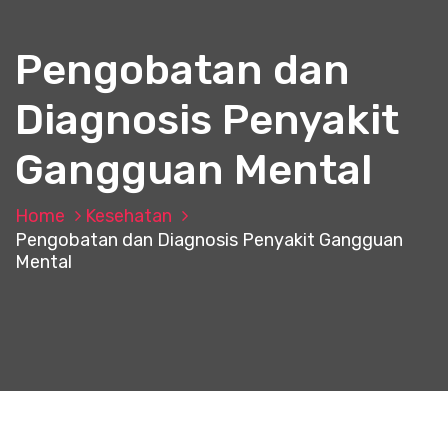
Pengobatan dan
Diagnosis Penyakit
Gangguan Mental
Home
Kesehatan
Pengobatan dan Diagnosis Penyakit Gangguan
Mental