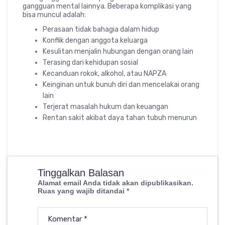
gangguan mental lainnya. Beberapa komplikasi yang
bisa muncul adalah:
Perasaan tidak bahagia dalam hidup
Konflik dengan anggota keluarga
Kesulitan menjalin hubungan dengan orang lain
Terasing dari kehidupan sosial
Kecanduan rokok, alkohol, atau NAPZA
Keinginan untuk bunuh diri dan mencelakai orang
lain
Terjerat masalah hukum dan keuangan
Rentan sakit akibat daya tahan tubuh menurun
Tinggalkan Balasan
Alamat email Anda tidak akan dipublikasikan.
Ruas yang wajib ditandai
*
Komentar
*