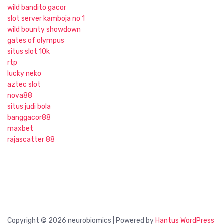
wild bandito gacor
slot server kamboja no 1
wild bounty showdown
gates of olympus
situs slot 10k
rtp
lucky neko
aztec slot
nova88
situs judi bola
banggacor88
maxbet
rajascatter 88
Copyright © 2026 neurobiomics | Powered by
Hantus WordPress