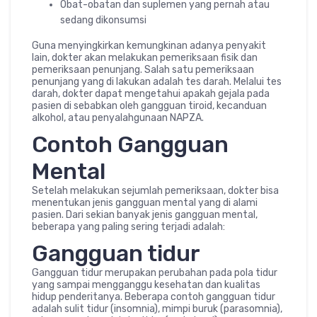
Obat-obatan dan suplemen yang pernah atau
sedang dikonsumsi
Guna menyingkirkan kemungkinan adanya penyakit
lain, dokter akan melakukan pemeriksaan fisik dan
pemeriksaan penunjang. Salah satu pemeriksaan
penunjang yang di lakukan adalah tes darah. Melalui tes
darah, dokter dapat mengetahui apakah gejala pada
pasien di sebabkan oleh gangguan tiroid, kecanduan
alkohol, atau penyalahgunaan NAPZA.
Contoh Gangguan
Mental
Setelah melakukan sejumlah pemeriksaan, dokter bisa
menentukan jenis gangguan mental yang di alami
pasien. Dari sekian banyak jenis gangguan mental,
beberapa yang paling sering terjadi adalah:
Gangguan tidur
Gangguan tidur merupakan perubahan pada pola tidur
yang sampai mengganggu kesehatan dan kualitas
hidup penderitanya. Beberapa contoh gangguan tidur
adalah sulit tidur (insomnia), mimpi buruk (parasomnia),