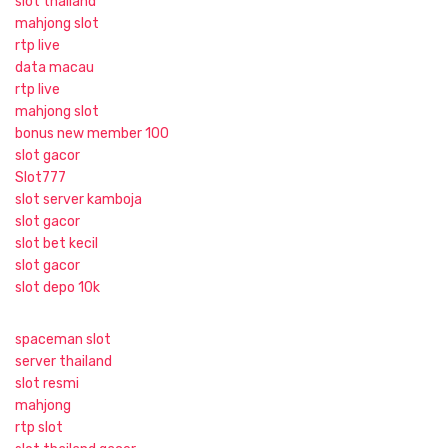
slot thailand
mahjong slot
rtp live
data macau
rtp live
mahjong slot
bonus new member 100
slot gacor
Slot777
slot server kamboja
slot gacor
slot bet kecil
slot gacor
slot depo 10k
spaceman slot
server thailand
slot resmi
mahjong
rtp slot