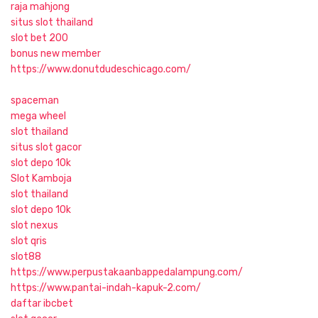
raja mahjong
situs slot thailand
slot bet 200
bonus new member
https://www.donutdudeschicago.com/
spaceman
mega wheel
slot thailand
situs slot gacor
slot depo 10k
Slot Kamboja
slot thailand
slot depo 10k
slot nexus
slot qris
slot88
https://www.perpustakaanbappedalampung.com/
https://www.pantai-indah-kapuk-2.com/
daftar ibcbet