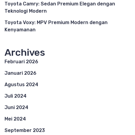
Toyota Camry: Sedan Premium Elegan dengan
Teknologi Modern
Toyota Voxy: MPV Premium Modern dengan
Kenyamanan
Archives
Februari 2026
Januari 2026
Agustus 2024
Juli 2024
Juni 2024
Mei 2024
September 2023