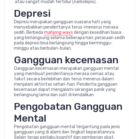
atau sangat mudah tertidur (narkolepsi).
Depresi
Depresi merupakan gangguan suasana hati yang
menyebabkan penderitanya terus-menerus merasa
sedih. Berbeda
mahjong ways
dengan kesedihan biasa
yang berlangsung selama beberapa hari, perasaan sedih
pada depresi bisa berlangsung hingga berminggu-
minggu atau berbulan-bulan.
Gangguan kecemasan
Gangguan kecemasan merupakan gangguan mental
yang membuat penderitanya merasa cemas atau
takut secara berlebihan dan terus menerus dalam
menjalani aktivitas sehari-hari. Penderita gangguan
kecemasan dapat mengalami serangan panik yang
berlangsung lama dan sulit di kendalikan.
Pengobatan Gangguan
Mental
Pengobatan gangguan mental tergantung pada jenis
gangguan yang di alami dan tingkat keparahannya.
Selain terapi perilaku kognitif dan pemberian obat,