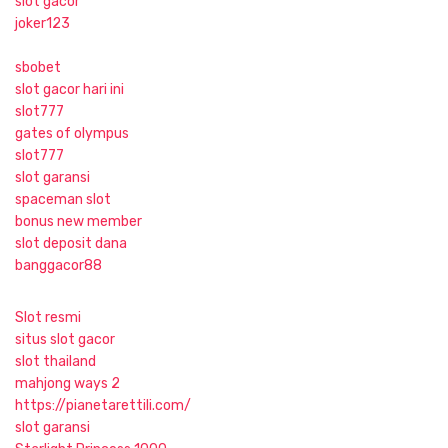
slot gacor
joker123
sbobet
slot gacor hari ini
slot777
gates of olympus
slot777
slot garansi
spaceman slot
bonus new member
slot deposit dana
banggacor88
Slot resmi
situs slot gacor
slot thailand
mahjong ways 2
https://pianetarettili.com/
slot garansi