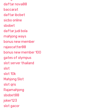
daftar nova88
baccarat
daftar ibcbet
sicbo online
sbobet
daftar judi bola
mahjong ways
bonus new member
rajascatter88
bonus new member 100
gates of olympus
slot server thailand
slot
slot 10k
Mahjong Slot
slot qris
Rajamahjong
sbobet88
joker123
slot gacor