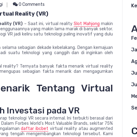
gi
0 Comments
K
rtual Reality (VR)
eality (VR)
– Saat ini, virtual reality
Slot Mahjong
makin
A
enggunaannya yang makin lama marak di banyak sektor.
ogi VR jadi keliru satu teknologi paling inovatif yang dulu
Fe
da selama sebagian dekade kebelakang. Dengan kemajuan
Ja
jadi suatu teknologi yang canggih dan di inginkan oleh
Ag
l reality? Ternyata banyak fakta menarik virtual reality
kan mengupas sebagian fakta menarik dan mengagumkan
Ju
Ju
narik Tentang Virtual
Me
S
h Investasi pada VR
 teknologi VR secara internal. Ini terbukti berasal dari
Dalam Forbes World’s Most Valuable Brands, sekitar 75%
C
pengalaman
daftar ibcbet
virtual reality atau augmented
t yang tengah mengembangkan teknologi tersebut. Kami