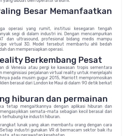
 yang dibuat oleh operator di Bumi.
Paling Besar Memanfaatkan
gga operasi yang rumit, institusi kesegaran tengah
anyak segi di dalam industri ini. Dengan mencampurkan
CAT dan ultrasound, profesional bidang medis mampu
ipe virtual 3D. Model tersebut membantu ahli bedah
dah dan mempersiapkan operasi.
 Reality Berkembang Pesat
anan di Venesia atau pergi ke kawasan tropis sementara
menginisiasi perjalanan virtual reality untuk menjelajahi
tohnya pada musim gugur 2015, Marriott mempromosikan
en berasal dari London ke Maui di dalam 90 detik berkat
tang hiburan dan permainan
eka tetap mengaitkannya dengan aplikasi hiburan dan
 mengasyikkan semata-mata sebagian kecil berasal dari
p terhubung ke industri hiburan.
rangkat lunak yang akan membantu orang dengan cara
Setiap industri gunakan VR di bermacam sektor baik itu
iwisata, atau perawatan kesehatan.