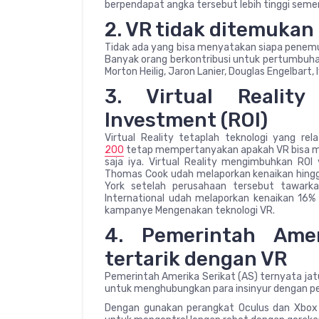
berpendapat angka tersebut lebih tinggi semen
2. VR tidak ditemukan
Tidak ada yang bisa menyatakan siapa penemu t
Banyak orang berkontribusi untuk pertumbuhan
Morton Heilig, Jaron Lanier, Douglas Engelbart,
3. Virtual Realit
Investment (ROI)
Virtual Reality tetaplah teknologi yang re
200
tetap mempertanyakan apakah VR bisa m
saja iya. Virtual Reality mengimbuhkan ROI y
Thomas Cook udah melaporkan kenaikan hingga
York setelah perusahaan tersebut tawark
International udah melaporkan kenaikan 16% 
kampanye Mengenakan teknologi VR.
4. Pemerintah Amer
tertarik dengan VR
Pemerintah Amerika Serikat (AS) ternyata jat
untuk menghubungkan para insinyur dengan per
Dengan gunakan perangkat Oculus dan Xbox