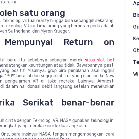
tara ini.
Ap
 oleh satu orang
Bi
eknologi virtual reality hingga bisa secanggih sekarang.
 teknologi VR ini. Lima orang yang berperan perlu adalah
G
 Ivan Sutherland, dan Myron Krueger.
K
y Mempunyai Return on
Ot
latif baru. Itu sebabnya sebagian merek
situs slot bet
Te
endatangkan keuntungan atau tidak. Jawabannya: pasti
ang positif. Misalnya, grup biro perjalanan asal Inggris
Wi
 190% berasal dari segi jumlah tur yang dipesan ke New
an pengalaman VR di toko mereka. Lainnya, Amnesti
di dalam hal donasi debit langsung setelah menelurkan
ika Serikat benar-benar
uh cinta dengan Teknologi VR. NASA gunakan teknologi ini
angkat yang mereka kirim ke luar angkasa.
 One, para insinyur NASA tengah mengembangkan cara