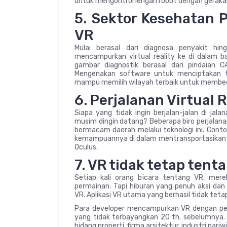
untuk mengontrol lengan robot dengan gerakan
5. Sektor Kesehatan 
VR
Mulai berasal dari diagnosa penyakit hin
mencampurkan virtual reality ke di dalam b
gambar diagnostik berasal dari pindaian 
Mengenakan software untuk menciptakan t
mampu memilih wilayah terbaik untuk membe
6. Perjalanan Virtual
Siapa yang tidak ingin berjalan-jalan di jal
musim dingin datang? Beberapa biro perjalanan 
bermacam daerah melalui teknologi ini. Con
kemampuannya di dalam mentransportasikan kli
Oculus.
7. VR tidak tetap ten
Setiap kali orang bicara tentang VR, mer
permainan. Tapi hiburan yang penuh aksi dan
VR. Aplikasi VR utama yang berhasil tidak teta
Para developer mencampurkan VR dengan pe
yang tidak terbayangkan 20 th. sebelumnya. 
bidang properti, firma arsitektur, industri par