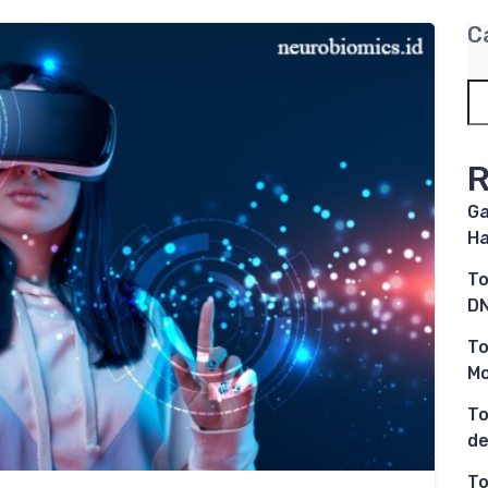
C
R
Ga
Ha
To
DN
To
M
To
de
To