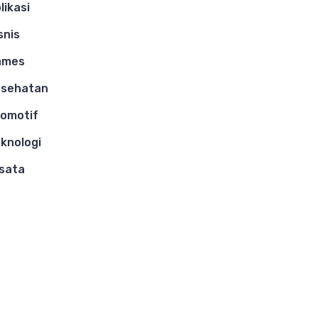
likasi
snis
ames
esehatan
omotif
knologi
sata