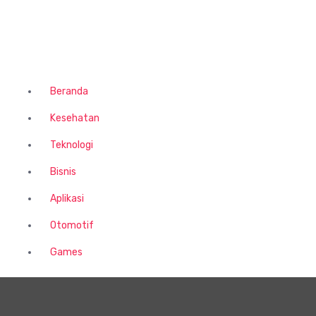
Beranda
Kesehatan
Teknologi
Bisnis
Aplikasi
Otomotif
Games