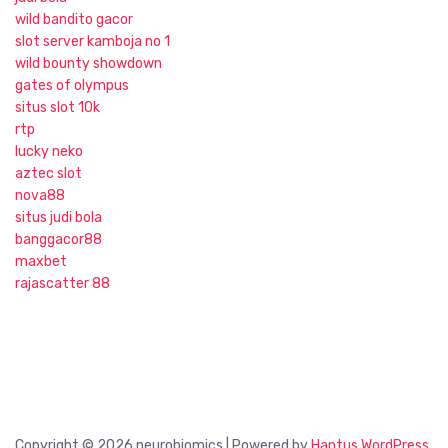
wild bandito gacor
slot server kamboja no 1
wild bounty showdown
gates of olympus
situs slot 10k
rtp
lucky neko
aztec slot
nova88
situs judi bola
banggacor88
maxbet
rajascatter 88
Copyright © 2026 neurobiomics | Powered by
Hantus WordPress