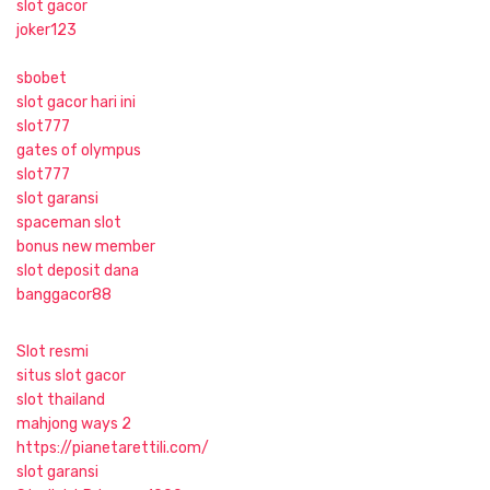
slot gacor
joker123
sbobet
slot gacor hari ini
slot777
gates of olympus
slot777
slot garansi
spaceman slot
bonus new member
slot deposit dana
banggacor88
Slot resmi
situs slot gacor
slot thailand
mahjong ways 2
https://pianetarettili.com/
slot garansi