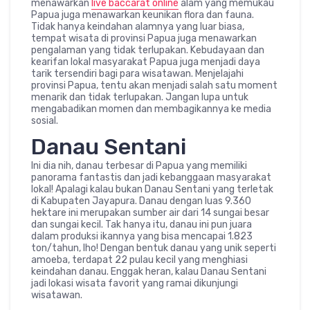
menawarkan
live baccarat online
alam yang memukau
Papua juga menawarkan keunikan flora dan fauna.
Tidak hanya keindahan alamnya yang luar biasa,
tempat wisata di provinsi Papua juga menawarkan
pengalaman yang tidak terlupakan. Kebudayaan dan
kearifan lokal masyarakat Papua juga menjadi daya
tarik tersendiri bagi para wisatawan. Menjelajahi
provinsi Papua, tentu akan menjadi salah satu moment
menarik dan tidak terlupakan. Jangan lupa untuk
mengabadikan momen dan membagikannya ke media
sosial.
Danau Sentani
Ini dia nih, danau terbesar di Papua yang memiliki
panorama fantastis dan jadi kebanggaan masyarakat
lokal! Apalagi kalau bukan Danau Sentani yang terletak
di Kabupaten Jayapura. Danau dengan luas 9.360
hektare ini merupakan sumber air dari 14 sungai besar
dan sungai kecil. Tak hanya itu, danau ini pun juara
dalam produksi ikannya yang bisa mencapai 1.823
ton/tahun, lho! Dengan bentuk danau yang unik seperti
amoeba, terdapat 22 pulau kecil yang menghiasi
keindahan danau. Enggak heran, kalau Danau Sentani
jadi lokasi wisata favorit yang ramai dikunjungi
wisatawan.