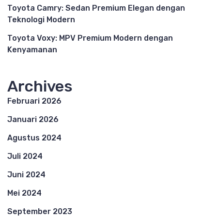
Toyota Camry: Sedan Premium Elegan dengan
Teknologi Modern
Toyota Voxy: MPV Premium Modern dengan
Kenyamanan
Archives
Februari 2026
Januari 2026
Agustus 2024
Juli 2024
Juni 2024
Mei 2024
September 2023