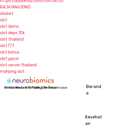
https://drjoseroiz.com/contacto/
RAJA MAHJONG
sbobet
slot
slot demo
slot depo 10k
slot thailand
slot777
slot bonus
slot gacor
slot server thailand
mahjong slot
S
k
Berand
Rekomendasi Terbaik dan Terpercaya Berita Masa Kini Paling Terbaru
i
a
p
t
o
c
Kesehat
o
an
n