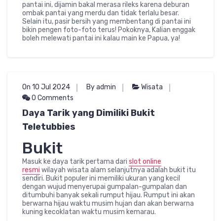
pantai ini, dijamin bakal merasa rileks karena deburan
ombak pantai yang merdu dan tidak terlalu besar.
Selain itu, pasir bersih yang membentang di pantai ini
bikin pengen foto-foto terus! Pokoknya, Kalian enggak
boleh melewati pantai ini kalau main ke Papua, ya!
On 10 Jul 2024
By admin
Wisata
0 Comments
Daya Tarik yang Dimiliki Bukit
Teletubbies
Bukit
Masuk ke daya tarik pertama dari
slot online
resmi
wilayah wisata alam selanjutnya adalah bukit itu
sendiri. Bukit populer ini memiliki ukuran yang kecil
dengan wujud menyerupai gumpalan-gumpalan dan
ditumbuhi banyak sekali rumput hijau. Rumput ini akan
berwarna hijau waktu musim hujan dan akan berwarna
kuning kecoklatan waktu musim kemarau.