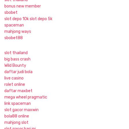
bonus new member
sbobet
slot depo 10k
slot depo 5k
spaceman
mahjong ways
sbobet88
slot thailand
big bass crash
Wild Bounty
daftar judi bola
live casino
rolet online
daftar maxbet
mega wheel pragmatic
link spaceman
slot gacor maxwin
bola88 online
mahjong slot
slot gacor hari ini