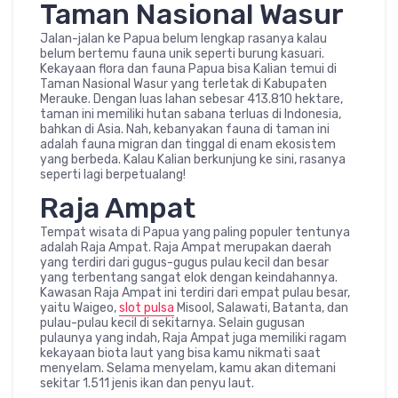
Taman Nasional Wasur
Jalan-jalan ke Papua belum lengkap rasanya kalau
belum bertemu fauna unik seperti burung kasuari.
Kekayaan flora dan fauna Papua bisa Kalian temui di
Taman Nasional Wasur yang terletak di Kabupaten
Merauke. Dengan luas lahan sebesar 413.810 hektare,
taman ini memiliki hutan sabana terluas di Indonesia,
bahkan di Asia. Nah, kebanyakan fauna di taman ini
adalah fauna migran dan tinggal di enam ekosistem
yang berbeda. Kalau Kalian berkunjung ke sini, rasanya
seperti lagi berpetualang!
Raja Ampat
Tempat wisata di Papua yang paling populer tentunya
adalah Raja Ampat. Raja Ampat merupakan daerah
yang terdiri dari gugus-gugus pulau kecil dan besar
yang terbentang sangat elok dengan keindahannya.
Kawasan Raja Ampat ini terdiri dari empat pulau besar,
yaitu Waigeo,
slot pulsa
Misool, Salawati, Batanta, dan
pulau-pulau kecil di sekitarnya. Selain gugusan
pulaunya yang indah, Raja Ampat juga memiliki ragam
kekayaan biota laut yang bisa kamu nikmati saat
menyelam. Selama menyelam, kamu akan ditemani
sekitar 1.511 jenis ikan dan penyu laut.