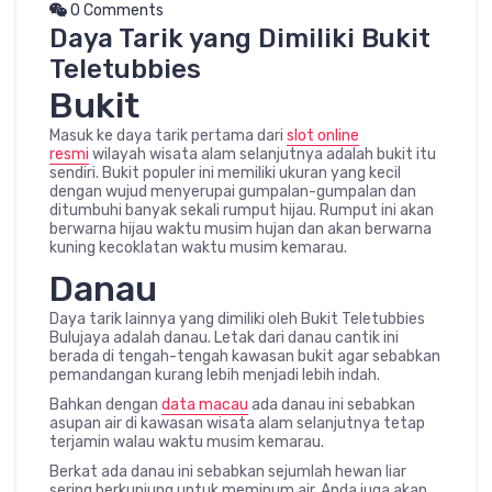
0 Comments
Daya Tarik yang Dimiliki Bukit
Teletubbies
Bukit
Masuk ke daya tarik pertama dari
slot online
resmi
wilayah wisata alam selanjutnya adalah bukit itu
sendiri. Bukit populer ini memiliki ukuran yang kecil
dengan wujud menyerupai gumpalan-gumpalan dan
ditumbuhi banyak sekali rumput hijau. Rumput ini akan
berwarna hijau waktu musim hujan dan akan berwarna
kuning kecoklatan waktu musim kemarau.
Danau
Daya tarik lainnya yang dimiliki oleh Bukit Teletubbies
Bulujaya adalah danau. Letak dari danau cantik ini
berada di tengah-tengah kawasan bukit agar sebabkan
pemandangan kurang lebih menjadi lebih indah.
Bahkan dengan
data macau
ada danau ini sebabkan
asupan air di kawasan wisata alam selanjutnya tetap
terjamin walau waktu musim kemarau.
Berkat ada danau ini sebabkan sejumlah hewan liar
sering berkunjung untuk meminum air. Anda juga akan