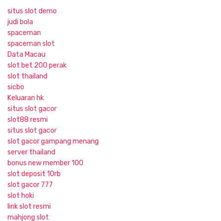
situs slot demo
judi bola
spaceman
spaceman slot
Data Macau
slot bet 200 perak
slot thailand
sicbo
Keluaran hk
situs slot gacor
slot88 resmi
situs slot gacor
slot gacor gampang menang
server thailand
bonus new member 100
slot deposit 10rb
slot gacor 777
slot hoki
link slot resmi
mahjong slot