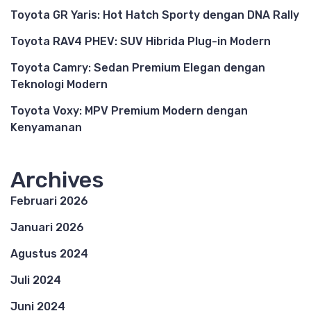
Toyota GR Yaris: Hot Hatch Sporty dengan DNA Rally
Toyota RAV4 PHEV: SUV Hibrida Plug-in Modern
Toyota Camry: Sedan Premium Elegan dengan
Teknologi Modern
Toyota Voxy: MPV Premium Modern dengan
Kenyamanan
Archives
Februari 2026
Januari 2026
Agustus 2024
Juli 2024
Juni 2024