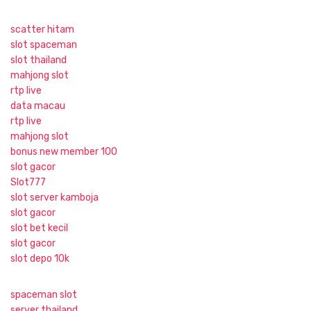
scatter hitam
slot spaceman
slot thailand
mahjong slot
rtp live
data macau
rtp live
mahjong slot
bonus new member 100
slot gacor
Slot777
slot server kamboja
slot gacor
slot bet kecil
slot gacor
slot depo 10k
spaceman slot
server thailand