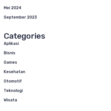
Mei 2024
September 2023
Categories
Aplikasi
Bisnis
Games
Kesehatan
Otomotif
Teknologi
Wisata