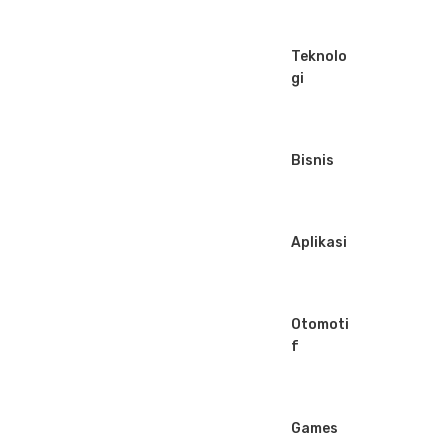
t
e
Teknolo
n
gi
t
Bisnis
Aplikasi
Otomoti
f
Games