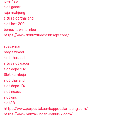
joker123
slot gacor
raja mahjong
situs slot thailand
slot bet 200
bonus new member
https://www.donutdudeschicago.com/
spaceman
mega wheel
slot thailand
situs slot gacor
slot depo 10k
Slot Kamboja
slot thailand
slot depo 10k
slot nexus
slot qris
slot88
https://www.perpustakaanbappedalampung.com/
https://www.pantai-indah-kapuk-2.com/