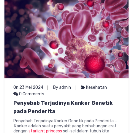
On 23 Mei 2024
By admin
Kesehatan
0 Comments
Penyebab Terjadinya Kanker Genetik
pada Penderita
Penyebab Terjadinya Kanker Genetik pada Penderita –
Kanker adalah suatu penyakit yang berhubungan erat
dengan
starlight princess
sel-sel dalam tubuh kita