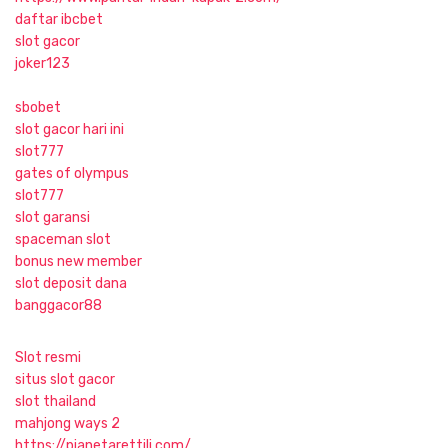
daftar ibcbet
slot gacor
joker123
sbobet
slot gacor hari ini
slot777
gates of olympus
slot777
slot garansi
spaceman slot
bonus new member
slot deposit dana
banggacor88
Slot resmi
situs slot gacor
slot thailand
mahjong ways 2
https://pianetarettili.com/