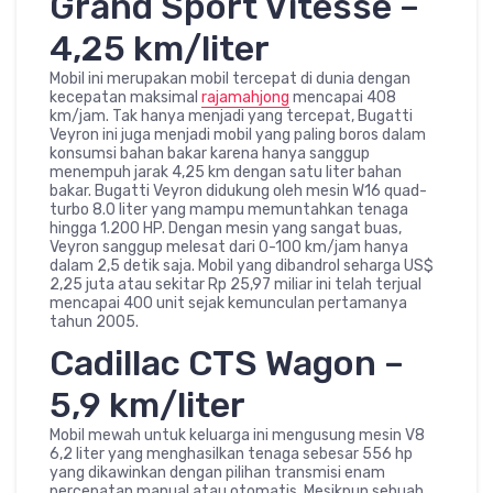
Grand Sport Vitesse –
4,25 km/liter
Mobil ini merupakan mobil tercepat di dunia dengan
kecepatan maksimal
rajamahjong
mencapai 408
km/jam. Tak hanya menjadi yang tercepat, Bugatti
Veyron ini juga menjadi mobil yang paling boros dalam
konsumsi bahan bakar karena hanya sanggup
menempuh jarak 4,25 km dengan satu liter bahan
bakar. Bugatti Veyron didukung oleh mesin W16 quad-
turbo 8.0 liter yang mampu memuntahkan tenaga
hingga 1.200 HP. Dengan mesin yang sangat buas,
Veyron sanggup melesat dari 0-100 km/jam hanya
dalam 2,5 detik saja. Mobil yang dibandrol seharga US$
2,25 juta atau sekitar Rp 25,97 miliar ini telah terjual
mencapai 400 unit sejak kemunculan pertamanya
tahun 2005.
Cadillac CTS Wagon –
5,9 km/liter
Mobil mewah untuk keluarga ini mengusung mesin V8
6,2 liter yang menghasilkan tenaga sebesar 556 hp
yang dikawinkan dengan pilihan transmisi enam
percepatan manual atau otomatis. Mesikpun sebuah