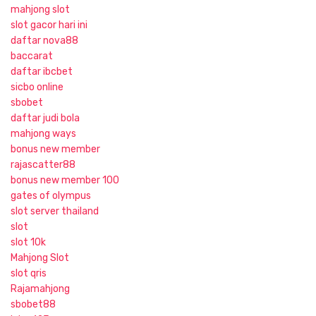
mahjong slot
slot gacor hari ini
daftar nova88
baccarat
daftar ibcbet
sicbo online
sbobet
daftar judi bola
mahjong ways
bonus new member
rajascatter88
bonus new member 100
gates of olympus
slot server thailand
slot
slot 10k
Mahjong Slot
slot qris
Rajamahjong
sbobet88