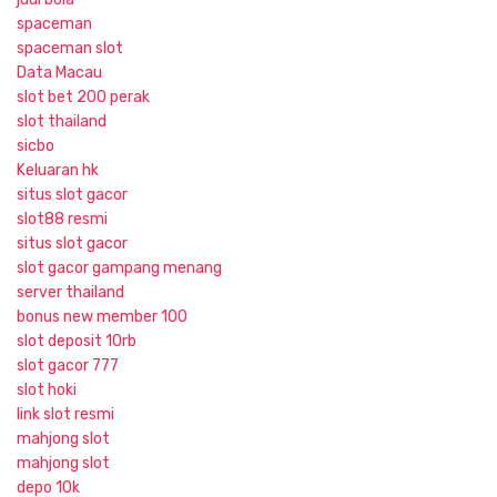
spaceman
spaceman slot
Data Macau
slot bet 200 perak
slot thailand
sicbo
Keluaran hk
situs slot gacor
slot88 resmi
situs slot gacor
slot gacor gampang menang
server thailand
bonus new member 100
slot deposit 10rb
slot gacor 777
slot hoki
link slot resmi
mahjong slot
mahjong slot
depo 10k