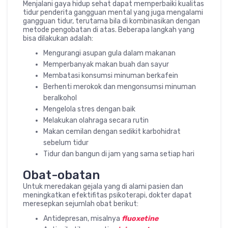
Menjalani gaya hidup sehat dapat memperbaiki kualitas
tidur penderita gangguan mental yang juga mengalami
gangguan tidur, terutama bila di kombinasikan dengan
metode pengobatan di atas. Beberapa langkah yang
bisa dilakukan adalah:
Mengurangi asupan gula dalam makanan
Memperbanyak makan buah dan sayur
Membatasi konsumsi minuman berkafein
Berhenti merokok dan mengonsumsi minuman
beralkohol
Mengelola stres dengan baik
Melakukan olahraga secara rutin
Makan cemilan dengan sedikit karbohidrat
sebelum tidur
Tidur dan bangun di jam yang sama setiap hari
Obat-obatan
Untuk meredakan gejala yang di alami pasien dan
meningkatkan efektifitas psikoterapi, dokter dapat
meresepkan sejumlah obat berikut:
Antidepresan, misalnya
fluoxetine