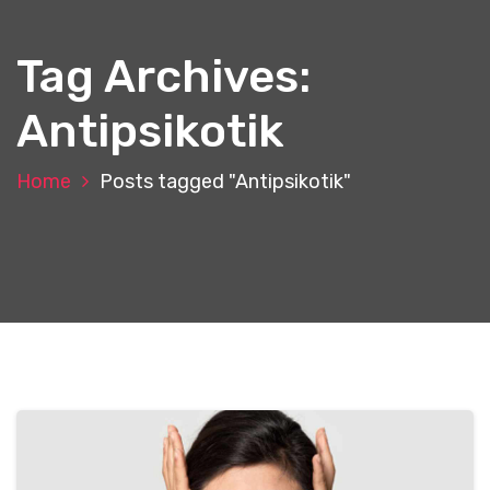
Tag Archives:
Antipsikotik
Home
Posts tagged "Antipsikotik"