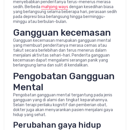
menyebabkan penderitanya terus-menerus merasa
sedih. Berbeda
mahjong ways
dengan kesedihan biasa
yang berlangsung selama beberapa hari, perasaan sedih
pada depresi bisa berlangsung hingga berminggu-
minggu atau berbulan-bulan.
Gangguan kecemasan
Gangguan kecemasan merupakan gangguan mental
yang membuat penderitanya merasa cemas atau
takut secara berlebihan dan terus menerus dalam
menjalani aktivitas sehari-hari. Penderita gangguan
kecemasan dapat mengalami serangan panik yang
berlangsung lama dan sulit di kendalikan.
Pengobatan Gangguan
Mental
Pengobatan gangguan mental tergantung pada jenis
gangguan yang di alami dan tingkat keparahannya.
Selain terapi perilaku kognitif dan pemberian obat,
dokter juga akan menyarankan pasien menjalani gaya
hidup yang sehat.
Perubahan gaya hidup