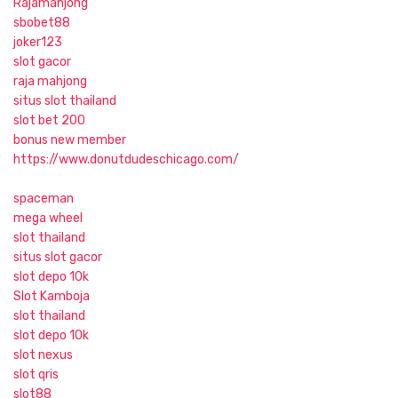
Rajamahjong
sbobet88
joker123
slot gacor
raja mahjong
situs slot thailand
slot bet 200
bonus new member
https://www.donutdudeschicago.com/
spaceman
mega wheel
slot thailand
situs slot gacor
slot depo 10k
Slot Kamboja
slot thailand
slot depo 10k
slot nexus
slot qris
slot88