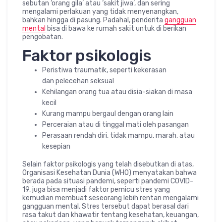
sebutan ‘orang gila’ atau ‘sakit jiwa’, dan sering
mengalami perlakuan yang tidak menyenangkan,
bahkan hingga di pasung. Padahal, penderita
gangguan
mental
bisa di bawa ke rumah sakit untuk di berikan
pengobatan.
Faktor psikologis
Peristiwa traumatik, seperti kekerasan
dan pelecehan seksual
Kehilangan orang tua atau disia-siakan di masa
kecil
Kurang mampu bergaul dengan orang lain
Perceraian atau di tinggal mati oleh pasangan
Perasaan rendah diri, tidak mampu, marah, atau
kesepian
Selain faktor psikologis yang telah disebutkan di atas,
Organisasi Kesehatan Dunia (WHO) menyatakan bahwa
berada pada situasi pandemi, seperti pandemi COVID-
19, juga bisa menjadi faktor pemicu stres yang
kemudian membuat seseorang lebih rentan mengalami
gangguan mental. Stres tersebut dapat berasal dari
rasa takut dan khawatir tentang kesehatan, keuangan,