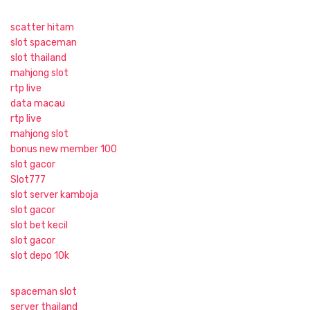
scatter hitam
slot spaceman
slot thailand
mahjong slot
rtp live
data macau
rtp live
mahjong slot
bonus new member 100
slot gacor
Slot777
slot server kamboja
slot gacor
slot bet kecil
slot gacor
slot depo 10k
spaceman slot
server thailand