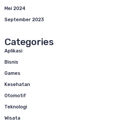
Mei 2024
September 2023
Categories
Aplikasi
Bisnis
Games
Kesehatan
Otomotif
Teknologi
Wisata