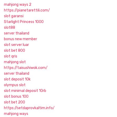
mahjong ways 2
https://pianetarettili.com/
slot garansi
Starlight Princess 1000
slot88
server thailand
bonus new member
slot server luar
slot bet 800
slot qris
mahjong slot
https://taisushiwok.com/
server thailand
slot deposit 10k
olympus slot
slot minimal deposit 10rb
slot bonus 100
slot bet 200
https://setdaprovkaltim.info/
mahjong ways