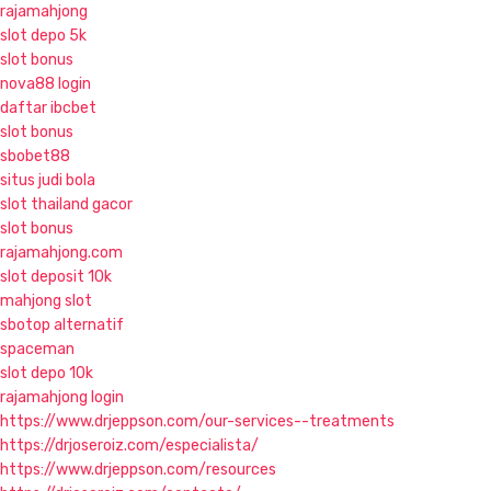
rajamahjong
slot depo 5k
slot bonus
nova88 login
daftar ibcbet
slot bonus
sbobet88
situs judi bola
slot thailand gacor
slot bonus
rajamahjong.com
slot deposit 10k
mahjong slot
sbotop alternatif
spaceman
slot depo 10k
rajamahjong login
https://www.drjeppson.com/our-services--treatments
https://drjoseroiz.com/especialista/
https://www.drjeppson.com/resources