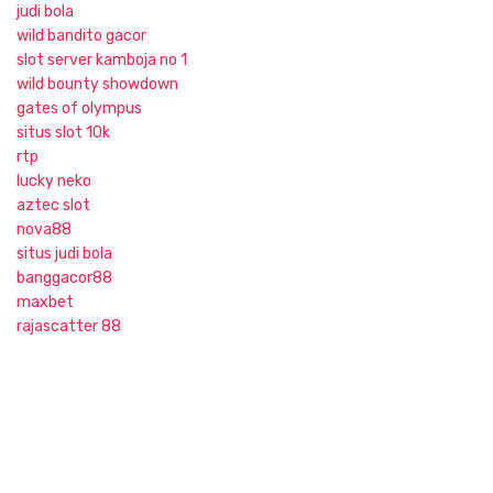
judi bola
wild bandito gacor
slot server kamboja no 1
wild bounty showdown
gates of olympus
situs slot 10k
rtp
lucky neko
aztec slot
nova88
situs judi bola
banggacor88
maxbet
rajascatter 88