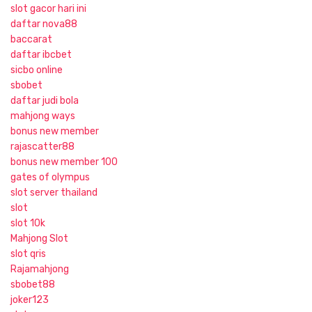
slot gacor hari ini
daftar nova88
baccarat
daftar ibcbet
sicbo online
sbobet
daftar judi bola
mahjong ways
bonus new member
rajascatter88
bonus new member 100
gates of olympus
slot server thailand
slot
slot 10k
Mahjong Slot
slot qris
Rajamahjong
sbobet88
joker123