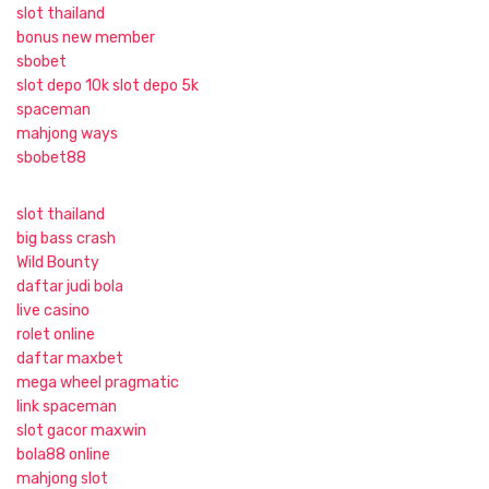
slot thailand
bonus new member
sbobet
slot depo 10k
slot depo 5k
spaceman
mahjong ways
sbobet88
slot thailand
big bass crash
Wild Bounty
daftar judi bola
live casino
rolet online
daftar maxbet
mega wheel pragmatic
link spaceman
slot gacor maxwin
bola88 online
mahjong slot