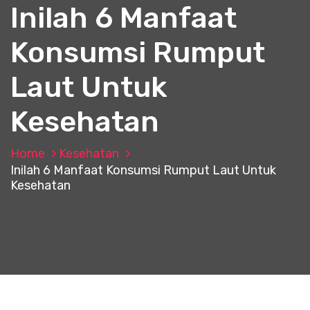
Inilah 6 Manfaat
Konsumsi Rumput
Laut Untuk
Kesehatan
Home
Kesehatan
Inilah 6 Manfaat Konsumsi Rumput Laut Untuk
Kesehatan