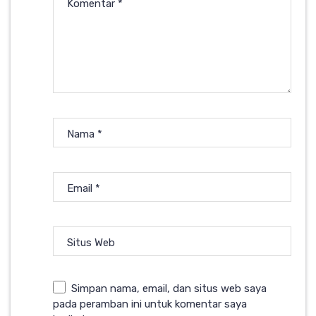
Komentar
*
Nama
*
Email
*
Situs Web
Simpan nama, email, dan situs web saya
pada peramban ini untuk komentar saya