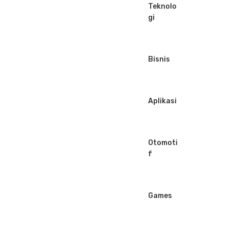
Teknolo
n
gi
t
Bisnis
Aplikasi
Otomoti
f
Games