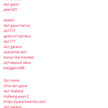
slot gacor
joker123
sbobet
slot gacor hari ini
slot777
gates of olympus
slot777
slot garansi
spaceman slot
bonus new member
slot deposit dana
banggacor88
Slot resmi
situs slot gacor
slot thailand
mahjong ways 2
https://pianetarettili.com/
slot garansi