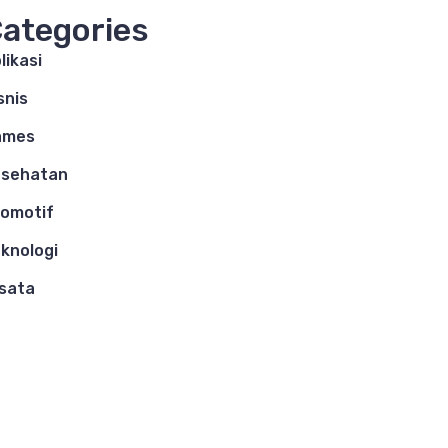
ategories
likasi
snis
ames
esehatan
omotif
knologi
sata