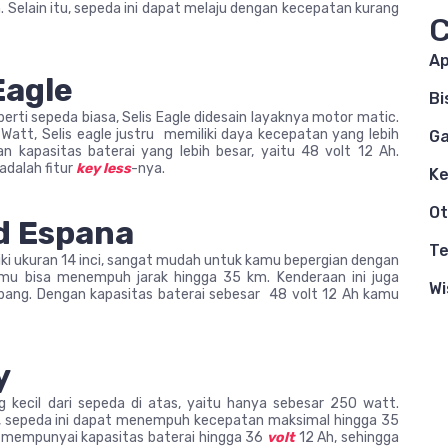
 Selain itu, sepeda ini dapat melaju dengan kecepatan kurang
C
Ap
Eagle
Bi
perti sepeda biasa, Selis Eagle didesain layaknya motor matic.
tt, Selis eagle justru memiliki daya kecepatan yang lebih
G
 kapasitas baterai yang lebih besar, yaitu 48 volt 12 Ah.
 adalah fitur
key less
-nya.
K
Ot
ed Espana
Te
liki ukuran 14 inci, sangat mudah untuk kamu bepergian dengan
kamu bisa menempuh jarak hingga 35 km. Kenderaan ini juga
Wi
mpang. Dengan kapasitas baterai sebesar 48 volt 12 Ah kamu
y
g kecil dari sepeda di atas, yaitu hanya sebesar 250 watt.
l, sepeda ini dapat menempuh kecepatan maksimal hingga 35
 mempunyai kapasitas baterai hingga 36
volt
12 Ah, sehingga