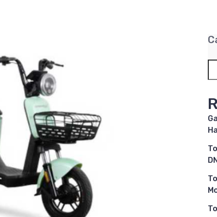
C
R
Ga
Ha
To
DN
To
M
To