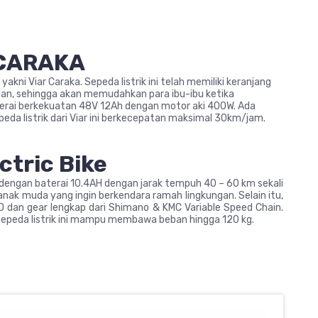
 CARAKA
akni Viar Caraka. Sepeda listrik ini telah memiliki keranjang
an, sehingga akan memudahkan para ibu-ibu ketika
i baterai berkekuatan 48V 12Ah dengan motor aki 400W. Ada
eda listrik dari Viar ini berkecepatan maksimal 30km/jam.
ctric Bike
ik dengan baterai 10.4AH dengan jarak tempuh 40 – 60 km sekali
 anak muda yang ingin berkendara ramah lingkungan. Selain itu,
LCD dan gear lengkap dari Shimano & KMC Variable Speed Chain.
sepeda listrik ini mampu membawa beban hingga 120 kg.