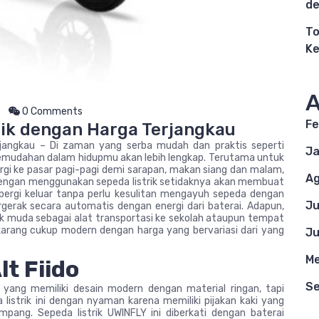
de
To
K
A
0 Comments
Fe
aik dengan Harga Terjangkau
rjangkau – Di zaman yang serba mudah dan praktis seperti
Ja
, kemudahan dalam hidupmu akan lebih lengkap. Terutama untuk
rgi ke pasar pagi-pagi demi sarapan, makan siang dan malam,
Ag
.Dengan menggunakan sepeda listrik setidaknya akan membuat
pergi keluar tanpa perlu kesulitan mengayuh sepeda dengan
Ju
ergerak secara automatis dengan energi dari baterai. Adapun,
nak muda sebagai alat transportasi ke sekolah ataupun tempat
arang cukup modern dengan harga yang bervariasi dari yang
Ju
Me
t Fiido
S
k yang memiliki desain modern dengan material ringan, tapi
istrik ini dengan nyaman karena memiliki pijakan kaki yang
pang. Sepeda listrik UWINFLY ini diberkati dengan baterai