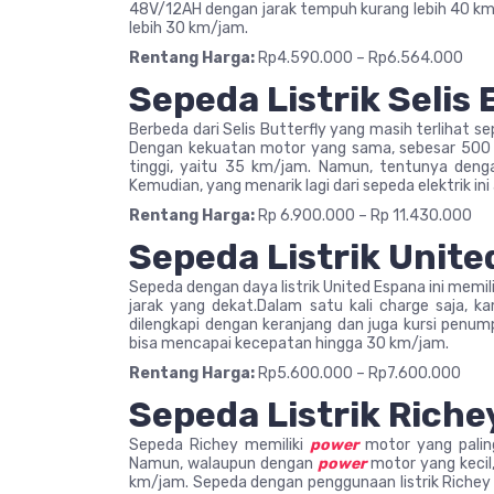
48V/12AH dengan jarak tempuh kurang lebih 40 km.
lebih 30 km/jam.
Rentang Harga:
Rp4.590.000 – Rp6.564.000
Sepeda Listrik Selis 
Berbeda dari Selis Butterfly
yang masih terlihat se
Dengan kekuatan motor yang sama, sebesar 500 Wa
tinggi, yaitu 35 km/jam. Namun, tentunya dengan
Kemudian, yang menarik lagi dari sepeda elektrik ini
Rentang Harga:
Rp 6.900.000 – Rp 11.430.000
Sepeda Listrik Unit
Sepeda dengan daya listrik United Espana ini memi
jarak yang dekat.Dalam satu kali charge saja, 
dilengkapi dengan keranjang dan juga kursi penu
bisa mencapai kecepatan hingga 30 km/jam.
Rentang Harga:
Rp5.600.000 – Rp7.600.000
Sepeda Listrik Riche
Sepeda Richey memiliki
power
motor yang palin
Namun, walaupun dengan
power
motor yang keci
km/jam. Sepeda dengan penggunaan listrik Richey