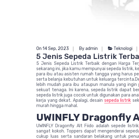
On 14 Sep, 2023
By admin
Teknologi
5 Jenis Sepeda Listrik Terb
5 Jenis Sepeda Listrik Terbaik dengan Harga Te
sekarang ini, jika kamu mempunyai sepeda listrik
para ibu atau asisten rumah tangga yang harus pe
serta belanja kebutuhan untuk keluarga tercinta
lebih mudah para ibu ataupun manula yang ingin 
sekuat tenaga. Ini karena, sepeda listrik dapat b
sepeda listrik juga cocok untuk digunakan para a
kerja yang dekat. Apalagi, desain
sepeda listrik
sek
murah hingga mahal.
UWINFLY Dragonfly Al
UWINFLY Dragonfly Alt Fiido adalah sepede listri
sangat kokoh. Toppers dapat mengenderai sepeda l
cukup luas serta sandaran belakang untuk penum