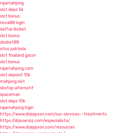
rajamahjong
slot depo 5k
slot bonus
nova88 login
daftar ibcbet
slot bonus
sbobet88
situs judi bola
slot thailand gacor
slot bonus
rajamahjong.com
slot deposit 10k
mahjong slot
sbotop alternatif
spaceman
slot depo 10k
rajamahjong login
https://www.drjeppson.com/our-services--treatments
https://drjoseroiz.com/especialista/
https://www.drjeppson.com/resources