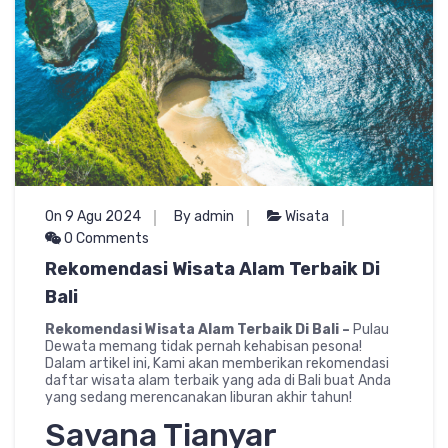
On 9 Agu 2024
By admin
Wisata
0 Comments
Rekomendasi Wisata Alam Terbaik Di
Bali
Rekomendasi Wisata Alam Terbaik Di Bali –
Pulau
Dewata memang tidak pernah kehabisan pesona!
Dalam artikel ini, Kami akan memberikan rekomendasi
daftar wisata alam terbaik yang ada di Bali buat Anda
yang sedang merencanakan liburan akhir tahun!
Savana Tianyar