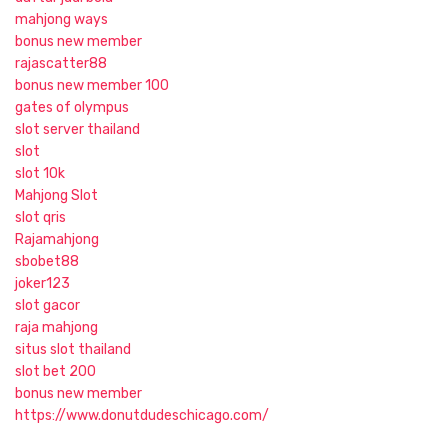
mahjong ways
bonus new member
rajascatter88
bonus new member 100
gates of olympus
slot server thailand
slot
slot 10k
Mahjong Slot
slot qris
Rajamahjong
sbobet88
joker123
slot gacor
raja mahjong
situs slot thailand
slot bet 200
bonus new member
https://www.donutdudeschicago.com/