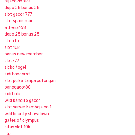
rajacovid slot
depo 25 bonus 25
slot gacor 777
slot spaceman
athena168
depo 25 bonus 25
slot rtp
slot 10k
bonus new member
slot777
sicbo togel
judi baccarat
slot pulsa tanpa potongan
banggacor88
judi bola
wild bandito gacor
slot server kamboja no 1
wild bounty showdown
gates of olympus
situs slot 10k
rtp