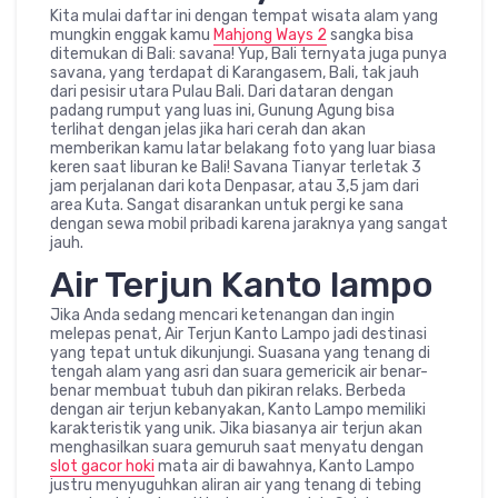
Kita mulai daftar ini dengan tempat wisata alam yang
mungkin enggak kamu
Mahjong Ways 2
sangka bisa
ditemukan di Bali: savana! Yup, Bali ternyata juga punya
savana, yang terdapat di Karangasem, Bali, tak jauh
dari pesisir utara Pulau Bali. Dari dataran dengan
padang rumput yang luas ini, Gunung Agung bisa
terlihat dengan jelas jika hari cerah dan akan
memberikan kamu latar belakang foto yang luar biasa
keren saat liburan ke Bali! Savana Tianyar terletak 3
jam perjalanan dari kota Denpasar, atau 3,5 jam dari
area Kuta. Sangat disarankan untuk pergi ke sana
dengan sewa mobil pribadi karena jaraknya yang sangat
jauh.
Air Terjun Kanto lampo
Jika Anda sedang mencari ketenangan dan ingin
melepas penat, Air Terjun Kanto Lampo jadi destinasi
yang tepat untuk dikunjungi. Suasana yang tenang di
tengah alam yang asri dan suara gemericik air benar-
benar membuat tubuh dan pikiran relaks. Berbeda
dengan air terjun kebanyakan, Kanto Lampo memiliki
karakteristik yang unik. Jika biasanya air terjun akan
menghasilkan suara gemuruh saat menyatu dengan
slot gacor hoki
mata air di bawahnya, Kanto Lampo
justru menyuguhkan aliran air yang tenang di tebing