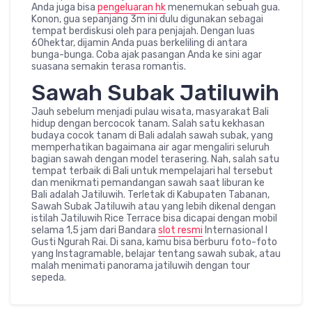
Anda juga bisa
pengeluaran hk
menemukan sebuah gua.
Konon, gua sepanjang 3m ini dulu digunakan sebagai
tempat berdiskusi oleh para penjajah. Dengan luas
60hektar, dijamin Anda puas berkeliling di antara
bunga-bunga. Coba ajak pasangan Anda ke sini agar
suasana semakin terasa romantis.
Sawah Subak Jatiluwih
Jauh sebelum menjadi pulau wisata, masyarakat Bali
hidup dengan bercocok tanam. Salah satu kekhasan
budaya cocok tanam di Bali adalah sawah subak, yang
memperhatikan bagaimana air agar mengaliri seluruh
bagian sawah dengan model terasering. Nah, salah satu
tempat terbaik di Bali untuk mempelajari hal tersebut
dan menikmati pemandangan sawah saat liburan ke
Bali adalah Jatiluwih. Terletak di Kabupaten Tabanan,
Sawah Subak Jatiluwih atau yang lebih dikenal dengan
istilah Jatiluwih Rice Terrace bisa dicapai dengan mobil
selama 1,5 jam dari Bandara
slot resmi
Internasional I
Gusti Ngurah Rai. Di sana, kamu bisa berburu foto-foto
yang Instagramable, belajar tentang sawah subak, atau
malah menimati panorama jatiluwih dengan tour
sepeda.