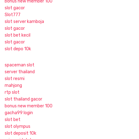
bonus new member 100
slot gacor
Slot777
slot server kamboja
slot gacor
slot bet kecil
slot gacor
slot depo 10k
spaceman slot
server thailand
slot resmi
mahjong
rtp slot
slot thailand gacor
bonus new member 100
gacha99 login
slot bet
slot olympus
slot deposit 10k