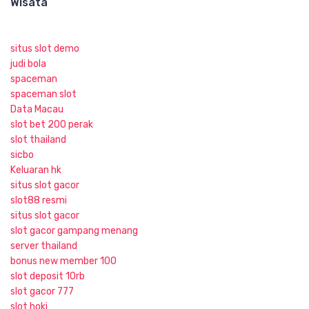
Wisata
situs slot demo
judi bola
spaceman
spaceman slot
Data Macau
slot bet 200 perak
slot thailand
sicbo
Keluaran hk
situs slot gacor
slot88 resmi
situs slot gacor
slot gacor gampang menang
server thailand
bonus new member 100
slot deposit 10rb
slot gacor 777
slot hoki