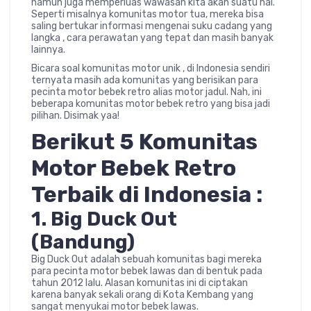
namun juga memperluas wawasan kita akan suatu hal.
Seperti misalnya komunitas motor tua, mereka bisa
saling bertukar informasi mengenai suku cadang yang
langka , cara perawatan yang tepat dan masih banyak
lainnya.
Bicara soal komunitas motor unik , di Indonesia sendiri
ternyata masih ada komunitas yang berisikan para
pecinta motor bebek retro alias motor jadul. Nah, ini
beberapa komunitas motor bebek retro yang bisa jadi
pilihan. Disimak yaa!
Berikut 5 Komunitas
Motor Bebek Retro
Terbaik di Indonesia :
1. Big Duck Out
(Bandung)
Big Duck Out adalah sebuah komunitas bagi mereka
para pecinta motor bebek lawas dan di bentuk pada
tahun 2012 lalu. Alasan komunitas ini di ciptakan
karena banyak sekali orang di Kota Kembang yang
sangat menyukai motor bebek lawas.