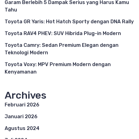
Garam Berlebih 5 Dampak Serius yang Harus Kamu
Tahu
Toyota GR Yaris: Hot Hatch Sporty dengan DNA Rally
Toyota RAV4 PHEV: SUV Hibrida Plug-in Modern
Toyota Camry: Sedan Premium Elegan dengan
Teknologi Modern
Toyota Voxy: MPV Premium Modern dengan
Kenyamanan
Archives
Februari 2026
Januari 2026
Agustus 2024