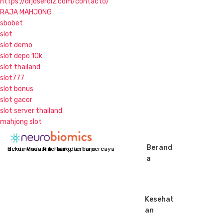
https://drjoseroiz.com/contacto/
RAJA MAHJONG
sbobet
slot
slot demo
slot depo 10k
slot thailand
slot777
slot bonus
slot gacor
slot server thailand
mahjong slot
S
k
Berand
Rekomendasi Terbaik dan Terpercaya Berita Masa Kini Paling Terbaru
i
a
p
t
o
c
Kesehat
o
an
n