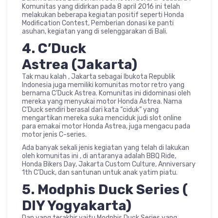
Komunitas yang didirkan pada 8 april 2016 ini telah
melakukan beberapa kegiatan positif seperti Honda
Modification Contest, Pemberian donasi ke panti
asuhan, kegiatan yang di selenggarakan di Bali.
4. C’Duck
Astrea (Jakarta)
Tak mau kalah , Jakarta sebagai Ibukota Republik
Indonesia juga memiliki komunitas motor retro yang
bernama C’Duck Astrea. Komunitas ini didominasi oleh
mereka yang menyukai motor Honda Astrea. Nama
C’Duck sendiri berasal dari kata “ciduk” yang
mengartikan mereka suka menciduk judi slot online
para emakai motor Honda Astrea, juga mengacu pada
motor jenis C-series.
Ada banyak sekali jenis kegiatan yang telah di lakukan
oleh komunitas ini , di antaranya adalah BBQ Ride,
Honda Bikers Day, Jakarta Custom Culture, Anniversary
1th C’Duck, dan santunan untuk anak yatim piatu.
5. Modphis Duck Series (
DIY Yogyakarta)
Dan yang terakhir yaitu Modphis Duck Series yang