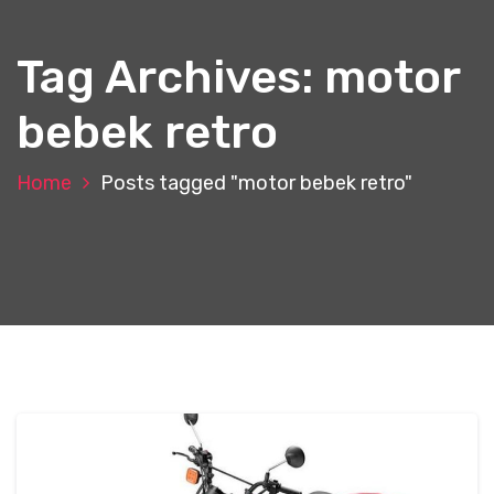
Tag Archives: motor
bebek retro
Home
Posts tagged "motor bebek retro"