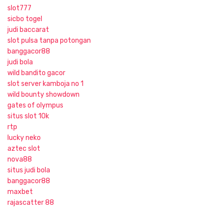
slot777
sicbo togel
judi baccarat
slot pulsa tanpa potongan
banggacor88
judi bola
wild bandito gacor
slot server kamboja no 1
wild bounty showdown
gates of olympus
situs slot 10k
rtp
lucky neko
aztec slot
nova88
situs judi bola
banggacor88
maxbet
rajascatter 88