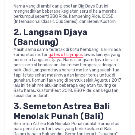
Nama yang di ambil dari plesetan Big Days Out ini
menghadirkan beberapa kegiatan seru di kala mereka
berkumpul seperti BBQ Ride, Kampening Ride, ICCSD
(Internasional Classic Cub Series), dan Bebek Kustom.
2. Langsam Djaya
(Bandung)
Masih sama sama terletak di Kota Kembang , kali ini ada
komunitas motor
gates of olympus
lawas lainnya yang
bernama Langsam Djaya. Nama Langsamdjaya berarti
posisi netral kendaraan dan mesin beroperasi dengan
baik. Jadi Langsamdjaya berarti motor yang sudah tua
tapi tetap sehat mesinnya dan lancar terus untuk di
gunakan. Komunitas yang di bentuk sejak Agustus 2017
lalu ini telah melakukan beberapa kegiatan touring ke
Batu Karas, KustomFest 2018, BBQ Ride, dan kegiatan
sosial donor darah.
3. Semeton Astrea Bali
Menolak Punah (Bali)
Semeton Astrea Bali Menolak Punah adalah komunitas
para pecinta motor lawas yang berlokasikan di Bali.
Dalam bahasa Bali sendiri , Semeton berarti “saudara”.