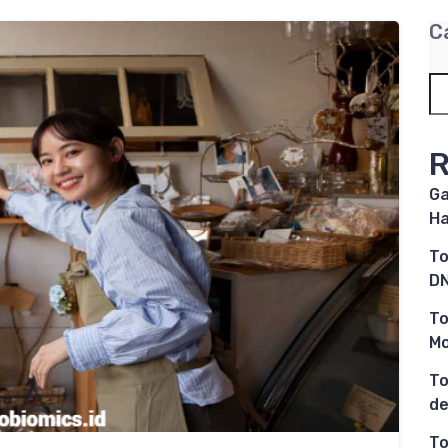
C
R
Ga
Ha
To
DN
To
M
To
de
To