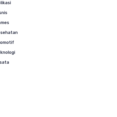
likasi
snis
ames
esehatan
omotif
knologi
sata