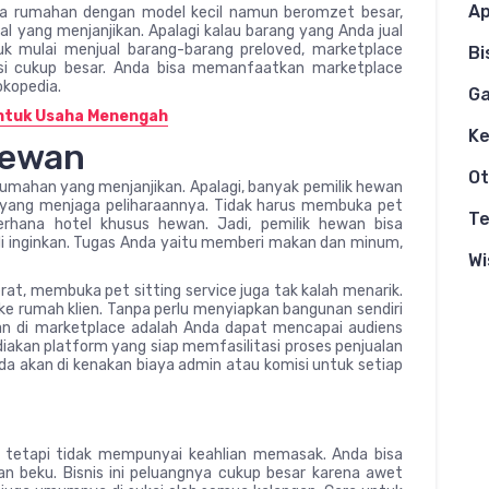
Ap
aha rumahan dengan model kecil namun beromzet besar,
al yang menjanjikan. Apalagi kalau barang yang Anda jual
tuk mulai menjual barang-barang preloved, marketplace
Bi
nsi cukup besar. Anda bisa memanfaatkan marketplace
okopedia.
G
untuk Usaha Menengah
K
Hewan
Ot
umahan yang menjanjikan. Apalagi, banyak pemilik hewan
a yang menjaga peliharaannya. Tidak harus membuka pet
Te
erhana hotel khusus hewan. Jadi, pemilik hewan bisa
di inginkan. Tugas Anda yaitu memberi makan dan minum,
Wi
at, membuka pet sitting service juga tak kalah menarik.
 ke rumah klien. Tanpa perlu menyiapkan bangunan sendiri
an di marketplace adalah Anda dapat mencapai audiens
iakan platform yang siap memfasilitasi proses penjualan
nda akan di kenakan biaya admin atau komisi untuk setiap
 tetapi tidak mempunyai keahlian memasak. Anda bisa
 beku. Bisnis ini peluangnya cukup besar karena awet