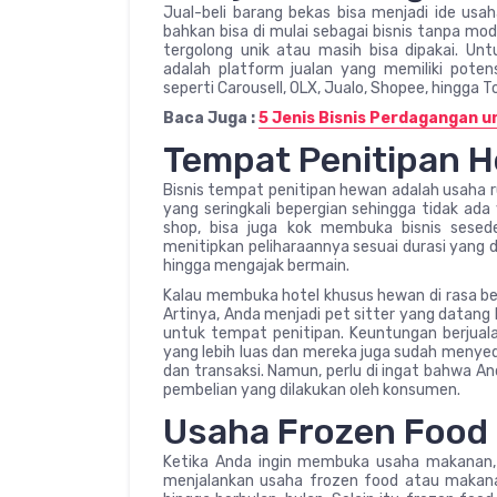
Jual-beli barang bekas bisa menjadi ide us
bahkan bisa di mulai sebagai bisnis tanpa mod
tergolong unik atau masih bisa dipakai. Un
adalah platform jualan yang memiliki pote
seperti Carousell, OLX, Jualo, Shopee, hingga T
Baca Juga :
5 Jenis Bisnis Perdagangan 
Tempat Penitipan 
Bisnis tempat penitipan hewan adalah usaha r
yang seringkali bepergian sehingga tidak ad
shop, bisa juga kok membuka bisnis sesed
menitipkan peliharaannya sesuai durasi yang 
hingga mengajak bermain.
Kalau membuka hotel khusus hewan di rasa ber
Artinya, Anda menjadi pet sitter yang datang
untuk tempat penitipan. Keuntungan berjual
yang lebih luas dan mereka juga sudah menyed
dan transaksi. Namun, perlu di ingat bahwa A
pembelian yang dilakukan oleh konsumen.
Usaha Frozen Food
Ketika Anda ingin membuka usaha makanan,
menjalankan usaha frozen food atau makanan