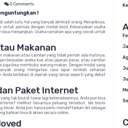
0 Comments
K
Menguntungkan !
 salah satu hal yang banyak diminati orang. Menariknya,
A
k untuk pemula dengan modal kecil. Kebanyakan usaha
 bisa menjanjikan. Usaha rumahan apa yang cocok untuk
Fe
atau Makanan
Ja
lan makanan atau camilan yang tidak pernah ada matinya.
Ag
ngan berjualan aneka kue atau jajanan pasar, atau camilan
Anda juga bisa membuka warung makan. Dengan modal yang
Ju
nyak orang mengatasi rasa lapar setelah seharian
ah Anda berlokasi di daerah yang ramai seperti yang dekat
Ju
 dan Paket Internet
Me
 yang tak bisa di tawar lagi keberadaannya. Anda pun bisa
S
internet melihat besarnya peluang tersebut. Ide bisnis
 besar. Anda pun hanya perlu mendaftarkan diri sebagai
ng bahkan bisa di akses secara online.
C
loved