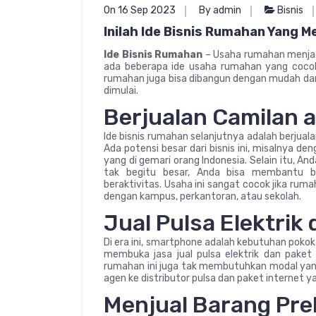
On 16 Sep 2023
By admin
Bisnis
Inilah Ide Bisnis Rumahan Yang 
Ide Bisnis Rumahan
– Usaha rumahan menjadi
ada beberapa ide usaha rumahan yang coco
rumahan juga bisa dibangun dengan mudah dan
dimulai.
Berjualan Camilan 
Ide bisnis rumahan selanjutnya adalah berjua
Ada potensi besar dari bisnis ini, misalnya de
yang di gemari orang Indonesia. Selain itu, 
tak begitu besar, Anda bisa membantu ba
beraktivitas. Usaha ini sangat cocok jika rum
dengan kampus, perkantoran, atau sekolah.
Jual Pulsa Elektrik
Di era ini, smartphone adalah kebutuhan pokok
membuka jasa jual pulsa elektrik dan paket 
rumahan ini juga tak membutuhkan modal yang
agen ke distributor pulsa dan paket internet ya
Menjual Barang Pre