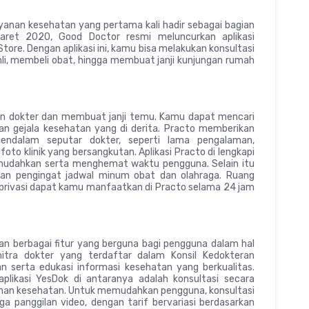
yanan kesehatan yang pertama kali hadir sebagai bagian
aret 2020, Good Doctor resmi meluncurkan aplikasi
tore. Dengan aplikasi ini, kamu bisa melakukan konsultasi
i, membeli obat, hingga membuat janji kunjungan rumah
n dokter dan membuat janji temu. Kamu dapat mencari
an gejala kesehatan yang di derita. Practo memberikan
ndalam seputar dokter, seperti lama pengalaman,
to-foto klinik yang bersangkutan. Aplikasi Practo di lengkapi
mudahkan serta menghemat waktu pengguna. Selain itu
anan pengingat jadwal minum obat dan olahraga. Ruang
 privasi dapat kamu manfaatkan di Practo selama 24 jam
n berbagai fitur yang berguna bagi pengguna dalam hal
mitra dokter yang terdaftar dalam Konsil Kedokteran
n serta edukasi informasi kesehatan yang berkualitas.
ikasi YesDok di antaranya adalah konsultasi secara
uhan kesehatan. Untuk memudahkan pengguna, konsultasi
gga panggilan video, dengan tarif bervariasi berdasarkan