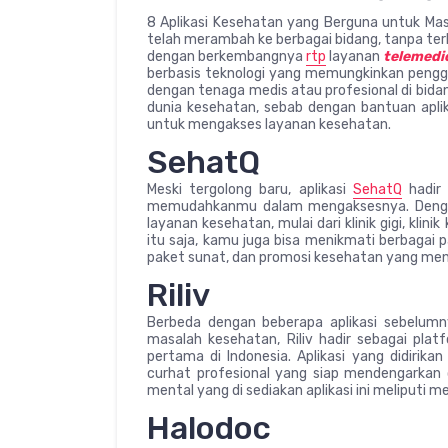
8 Aplikasi Kesehatan yang Berguna untuk Ma
telah merambah ke berbagai bidang, tanpa ter
dengan berkembangnya
rtp
layanan
telemedi
berbasis teknologi yang memungkinkan penggu
dengan tenaga medis atau profesional di bida
dunia kesehatan, sebab dengan bantuan aplik
untuk mengakses layanan kesehatan.
SehatQ
Meski tergolong baru, aplikasi
SehatQ
hadir 
memudahkanmu dalam mengaksesnya. Dengan
layanan kesehatan, mulai dari klinik gigi, klin
itu saja, kamu juga bisa menikmati berbagai 
paket sunat, dan promosi kesehatan yang mena
Riliv
Berbeda dengan beberapa aplikasi sebelu
masalah kesehatan, Riliv hadir sebagai pl
pertama di Indonesia. Aplikasi yang didirika
curhat profesional yang siap mendengarkan c
mental yang di sediakan aplikasi ini meliputi med
Halodoc