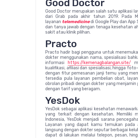
Good Doctor
Good Doctor merupakan salah satu aplikasi la
dari Grab pada akhir tahun 2019. Pada M
layanan
telemedicine
di Google Play dan App S
dan tanya jawab dengan tenaga kesehatan ahl
sakit atau klinik pilihan.
Practo
Practo hadir bagi pengguna untuk menemuka
dokter menggunakan nama, spesialisasi bahk
informasi
https://kemenagbalangan.site/
me
kualifikasi, afiliasi dan spesialisasi, hingga fo
dengan fitur pemesanan janji temu yang me
tersedia pula layanan pembelian obat, lay
obrolan pribadi dengan dokter yang menjamin
dengan tarif yang beragam.
YesDok
YesDok sebagai aplikasi kesehatan menawarka
yang terkait dengan kesehatan. Memiliki 
Indonesia, YesDok menjadi sarana pencegaha
Layanan yang dapat kamu temukan pada apl
langsung dengan dokter seputar berbagai kel
dapat di lakukan melalui telepon, pesan, hin