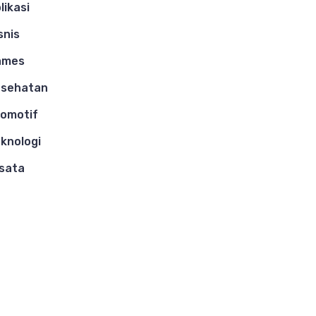
likasi
snis
ames
esehatan
omotif
knologi
sata