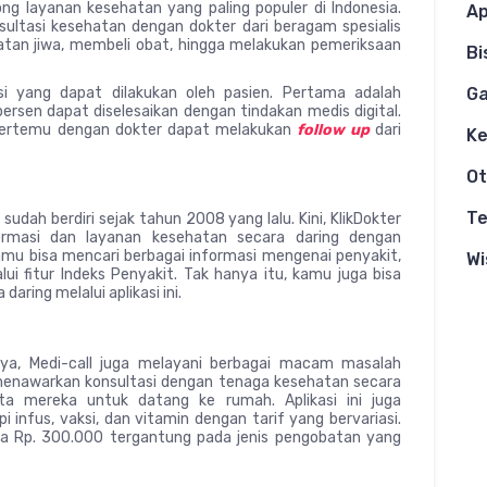
ng layanan kesehatan yang paling populer di Indonesia.
Ap
sultasi kesehatan dengan dokter dari beragam spesialis
atan jiwa, membeli obat, hingga melakukan pemeriksaan
Bi
asi yang dapat dilakukan oleh pasien. Pertama adalah
G
ersen dapat diselesaikan dengan tindakan medis digital.
bertemu dengan dokter dapat melakukan
follow up
dari
K
Ot
Te
udah berdiri sejak tahun 2008 yang lalu. Kini, KlikDokter
rmasi dan layanan kesehatan secara daring dengan
mu bisa mencari berbagai informasi mengenai penyakit,
Wi
lui fitur Indeks Penyakit. Tak hanya itu, kamu juga bisa
aring melalui aplikasi ini.
, Medi-call juga melayani berbagai macam masalah
a menawarkan konsultasi dengan tenaga kesehatan secara
ta mereka untuk datang ke rumah. Aplikasi ini juga
 infus, vaksi, dan vitamin dengan tarif yang bervariasi.
gga Rp. 300.000 tergantung pada jenis pengobatan yang