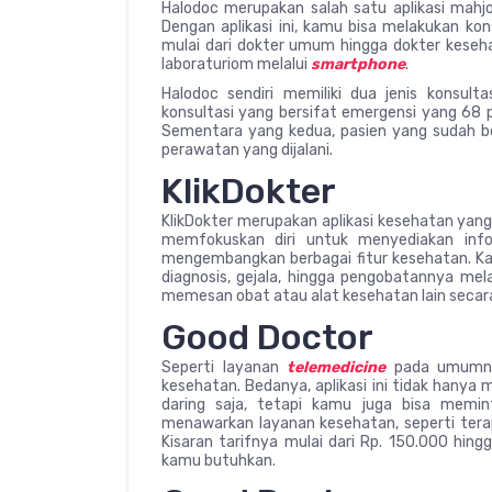
Halodoc merupakan salah satu aplikasi mahjo
Dengan aplikasi ini, kamu bisa melakukan kon
mulai dari dokter umum hingga dokter keseh
laboraturiom melalui
smartphone
.
Halodoc sendiri memiliki dua jenis konsult
konsultasi yang bersifat emergensi yang 68 p
Sementara yang kedua, pasien yang sudah 
perawatan yang dijalani.
KlikDokter
KlikDokter merupakan aplikasi kesehatan yang s
memfokuskan diri untuk menyediakan info
mengembangkan berbagai fitur kesehatan. Ka
diagnosis, gejala, hingga pengobatannya mela
memesan obat atau alat kesehatan lain secara d
Good Doctor
Seperti layanan
telemedicine
pada umumnya
kesehatan. Bedanya, aplikasi ini tidak hany
daring saja, tetapi kamu juga bisa memin
menawarkan layanan kesehatan, seperti terapi
Kisaran tarifnya mulai dari Rp. 150.000 hin
kamu butuhkan.