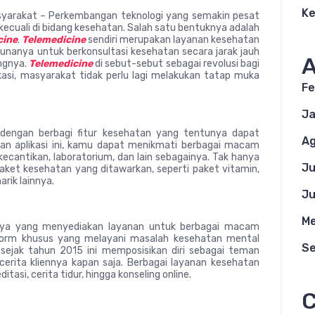
K
syarakat – Perkembangan teknologi yang semakin pesat
kecuali di bidang kesehatan. Salah satu bentuknya adalah
cine
.
Telemedicine
sendiri merupakan layanan kesehatan
nanya untuk berkonsultasi kesehatan secara jarak jauh
A
ngnya.
Telemedicine
di sebut-sebut sebagai revolusi bagi
asi, masyarakat tidak perlu lagi melakukan tatap muka
Fe
Ja
dengan berbagi fitur kesehatan yang tentunya dapat
Ag
 aplikasi ini, kamu dapat menikmati berbagai macam
ik kecantikan, laboratorium, dan lain sebagainya. Tak hanya
Ju
paket kesehatan yang ditawarkan, seperti paket vitamin,
rik lainnya.
Ju
Me
mnya yang menyediakan layanan untuk berbagai macam
atform khusus yang melayani masalah kesehatan mental
S
n sejak tahun 2015 ini memposisikan diri sebagai teman
erita kliennya kapan saja. Berbagai layanan kesehatan
itasi, cerita tidur, hingga konseling online.
C