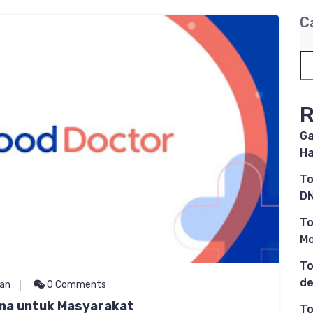
C
R
Ga
Ha
To
DN
To
M
To
de
an
0 Comments
una untuk Masyarakat
To