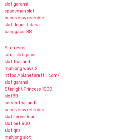
slot garansi
spaceman slot
bonus new member
slot deposit dana
banggacor88
Slot resmi
situs slot gacor
slot thailand
mahjong ways 2
https://pianetarettili.com/
slot garansi
Starlight Princess 1000
slot88
server thailand
bonus new member
slot server luar
slot bet 800
slot qris
mahjong slot