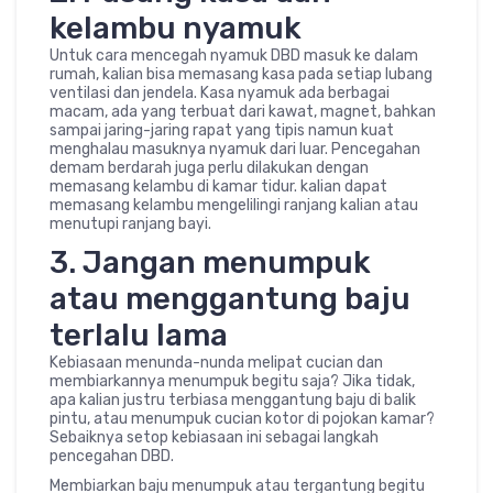
kelambu nyamuk
Untuk cara mencegah nyamuk DBD masuk ke dalam
rumah, kalian bisa memasang kasa pada setiap lubang
ventilasi dan jendela. Kasa nyamuk ada berbagai
macam, ada yang terbuat dari kawat, magnet, bahkan
sampai jaring-jaring rapat yang tipis namun kuat
menghalau masuknya nyamuk dari luar. Pencegahan
demam berdarah juga perlu dilakukan dengan
memasang kelambu di kamar tidur. kalian dapat
memasang kelambu mengelilingi ranjang kalian atau
menutupi ranjang bayi.
3. Jangan menumpuk
atau menggantung baju
terlalu lama
Kebiasaan menunda-nunda melipat cucian dan
membiarkannya menumpuk begitu saja? Jika tidak,
apa kalian justru terbiasa menggantung baju di balik
pintu, atau menumpuk cucian kotor di pojokan kamar?
Sebaiknya setop kebiasaan ini sebagai langkah
pencegahan DBD.
Membiarkan baju menumpuk atau tergantung begitu