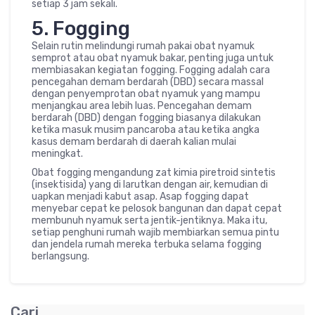
setiap 3 jam sekali.
5. Fogging
Selain rutin melindungi rumah pakai obat nyamuk
semprot atau obat nyamuk bakar, penting juga untuk
membiasakan kegiatan fogging. Fogging adalah cara
pencegahan demam berdarah (DBD) secara massal
dengan penyemprotan obat nyamuk yang mampu
menjangkau area lebih luas. Pencegahan demam
berdarah (DBD) dengan fogging biasanya dilakukan
ketika masuk musim pancaroba atau ketika angka
kasus demam berdarah di daerah kalian mulai
meningkat.
Obat fogging mengandung zat kimia piretroid sintetis
(insektisida) yang di larutkan dengan air, kemudian di
uapkan menjadi kabut asap. Asap fogging dapat
menyebar cepat ke pelosok bangunan dan dapat cepat
membunuh nyamuk serta jentik-jentiknya. Maka itu,
setiap penghuni rumah wajib membiarkan semua pintu
dan jendela rumah mereka terbuka selama fogging
berlangsung.
Cari