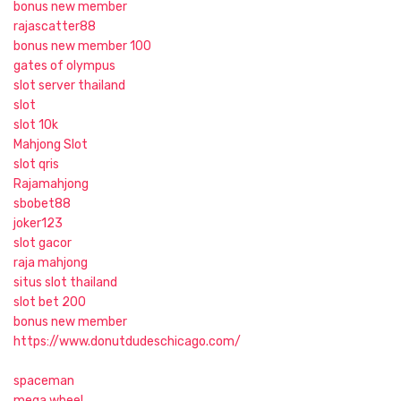
bonus new member
rajascatter88
bonus new member 100
gates of olympus
slot server thailand
slot
slot 10k
Mahjong Slot
slot qris
Rajamahjong
sbobet88
joker123
slot gacor
raja mahjong
situs slot thailand
slot bet 200
bonus new member
https://www.donutdudeschicago.com/
spaceman
mega wheel