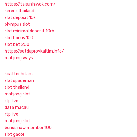
https://taisushiwok.com/
server thailand
slot deposit 10k
olympus slot
slot minimal deposit 10rb
slot bonus 100
slot bet 200
https://setdaprovkaltim.info/
mahjong ways
scatter hitam
slot spaceman
slot thailand
mahjong slot
rtp live
data macau
rtp live
mahjong slot
bonus new member 100
slot gacor