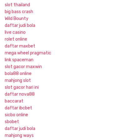
slot thailand
big bass crash
Wild Bounty
daftar judi bola
live casino
rolet online
daftar maxbet
mega wheel pragmatic
link spaceman
slot gacor maxwin
bola88 online
mahjong slot
slot gacor hari ini
daftar nova88
baccarat
daftar ibcbet
sicbo online
sbobet
daftar judi bola
mahjong ways