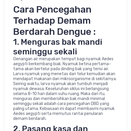
Cara Pencegahan
Terhadap Demam
Berdarah Dengue :
1. Menguras bak mandi
seminggu sekali
Genangan air merupakan tempat bagi nyamuk Aedes
aegypti berkembang biak. Nyamuk betina pertama-
tama akan bertelur pada dinding bak yang terisi air.
Larva nyamuk yang menetas dari telur kemudian akan
mendapat makanan dari mikroorganisme di sekitarnya.
Seiring waktu, larva nyamuk akan tumbuh menjadi
nyamuk dewasa. Keseluruhan siklus ini berlangsung
selama 8–10 hari dalam suhu ruang. Maka dari itu,
menguras dan membersihkan bak mandi minimal
seminggu sekali adalah cara pencegahan DBD yang
paling utama. Kebiasaan ini dapat membasmi nyamuk
Aedes aegypti serta memutus rantai penularan
demam berdarah.
2. Pasang kasa dan