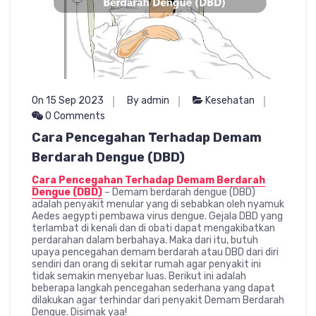
On 15 Sep 2023
By admin
Kesehatan
0 Comments
Cara Pencegahan Terhadap Demam
Berdarah Dengue (DBD)
Cara Pencegahan Terhadap Demam Berdarah
Dengue (DBD)
– Demam berdarah dengue (DBD)
adalah penyakit menular yang di sebabkan oleh nyamuk
Aedes aegypti pembawa virus dengue. Gejala DBD yang
terlambat di kenali dan di obati dapat mengakibatkan
perdarahan dalam berbahaya. Maka dari itu, butuh
upaya pencegahan demam berdarah atau DBD dari diri
sendiri dan orang di sekitar rumah agar penyakit ini
tidak semakin menyebar luas. Berikut ini adalah
beberapa langkah pencegahan sederhana yang dapat
dilakukan agar terhindar dari penyakit Demam Berdarah
Dengue. Disimak yaa!