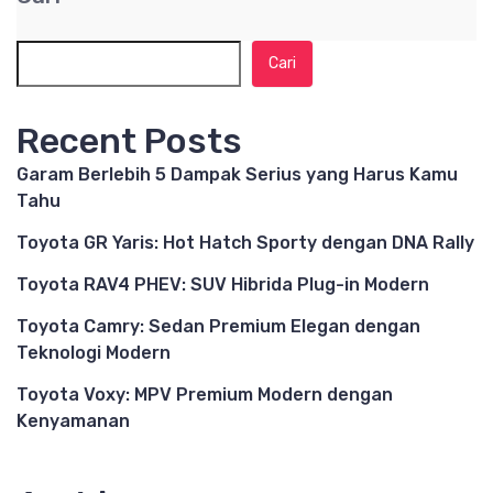
Cari
Recent Posts
Garam Berlebih 5 Dampak Serius yang Harus Kamu
Tahu
Toyota GR Yaris: Hot Hatch Sporty dengan DNA Rally
Toyota RAV4 PHEV: SUV Hibrida Plug-in Modern
Toyota Camry: Sedan Premium Elegan dengan
Teknologi Modern
Toyota Voxy: MPV Premium Modern dengan
Kenyamanan