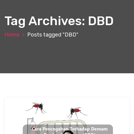
Tag Archives: DBD
Home
Posts tagged "DBD"