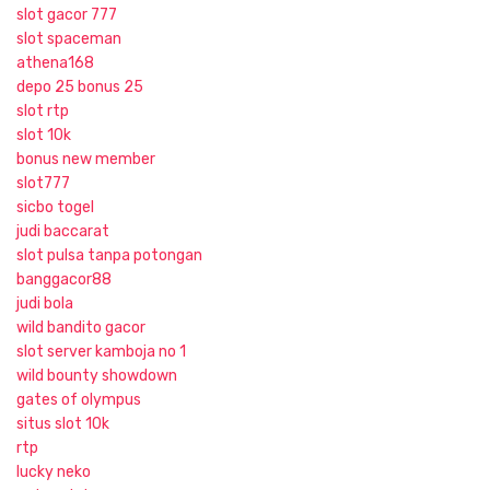
slot gacor 777
slot spaceman
athena168
depo 25 bonus 25
slot rtp
slot 10k
bonus new member
slot777
sicbo togel
judi baccarat
slot pulsa tanpa potongan
banggacor88
judi bola
wild bandito gacor
slot server kamboja no 1
wild bounty showdown
gates of olympus
situs slot 10k
rtp
lucky neko