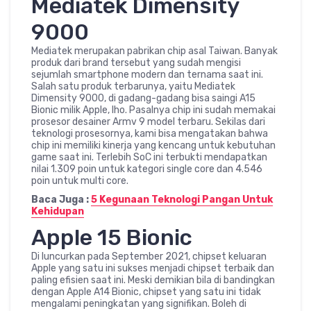
Mediatek Dimensity
9000
Mediatek merupakan pabrikan chip asal Taiwan. Banyak
produk dari brand tersebut yang sudah mengisi
sejumlah smartphone modern dan ternama saat ini.
Salah satu produk terbarunya, yaitu Mediatek
Dimensity 9000, di gadang-gadang bisa saingi A15
Bionic milik Apple, lho. Pasalnya chip ini sudah memakai
prosesor desainer Armv 9 model terbaru. Sekilas dari
teknologi prosesornya, kami bisa mengatakan bahwa
chip ini memiliki kinerja yang kencang untuk kebutuhan
game saat ini. Terlebih SoC ini terbukti mendapatkan
nilai 1.309 poin untuk kategori single core dan 4.546
poin untuk multi core.
Baca Juga :
5 Kegunaan Teknologi Pangan Untuk
Kehidupan
Apple 15 Bionic
Di luncurkan pada September 2021, chipset keluaran
Apple yang satu ini sukses menjadi chipset terbaik dan
paling efisien saat ini. Meski demikian bila di bandingkan
dengan Apple A14 Bionic, chipset yang satu ini tidak
mengalami peningkatan yang signifikan. Boleh di