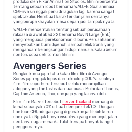
produksi oleh Pixar Animation Studios, film ini bercerita
tentang sebuah robot bernama WALL-E. Soal animasi
CGI-nya sih nggak perlu di ragukan lagi, karena sangat
spektakuler. Membuat karakter dan jalan ceritanya
yang berupa khayalan masa depan jadi tampak nyata.
WALL-E menceritakan tentang sebuah perusahaan
raksasa di awal abad 22 bernama Buy N Large (BnL)
yang menguasai perekonomian di bumi. Perusahaan ini
menyebabkan bumi dipenuhi sampah elektronik yang
mengancam kelangsungan hidup manusia. Kalau belum
nonton, coba deh tonton film ini!
Avengers Series
Mungkin kamu juga tahu kalau film-film di Avenger
Series juga nggak lepas dari teknologi CGI. Ya, soalnya
film-film superhero tersebut selalu menampilkan
adegan yang fantastis dan luar biasa. Mulai dari Thanos,
Captain America, Thor, dan juga yang lainnya deh.
Film-film Marvel tersebut
server thailand
memang di
kenal sebanyak 70% di buat dengan efek CGI. Dengan
bantuan CGI, adegan yang di gunakan jadi lebih keren
dan nyata. Nggak hanya visualnya yang menonjol, jalan
ceritanya juga menarik. Itulah kenapa banyak banget
penggemarnya.