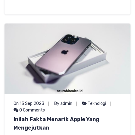
On 13 Sep 2023
By admin
Teknologi
0 Comments
Inilah Fakta Menarik Apple Yang
Mengejutkan