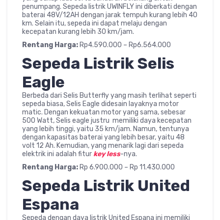
penumpang. Sepeda listrik UWINFLY ini diberkati dengan
baterai 48V/12AH dengan jarak tempuh kurang lebih 40
km. Selain itu, sepeda ini dapat melaju dengan
kecepatan kurang lebih 30 km/jam.
Rentang Harga:
Rp4.590.000 – Rp6.564.000
Sepeda Listrik Selis
Eagle
Berbeda dari Selis Butterfly
yang masih terlihat seperti
sepeda biasa, Selis Eagle didesain layaknya motor
matic. Dengan kekuatan motor yang sama, sebesar
500 Watt, Selis eagle justru memiliki daya kecepatan
yang lebih tinggi, yaitu 35 km/jam. Namun, tentunya
dengan kapasitas baterai yang lebih besar, yaitu 48
volt 12 Ah. Kemudian, yang menarik lagi dari sepeda
elektrik ini adalah fitur
key less
-nya.
Rentang Harga:
Rp 6.900.000 – Rp 11.430.000
Sepeda Listrik United
Espana
Sepeda dengan daya listrik United Espana ini memiliki