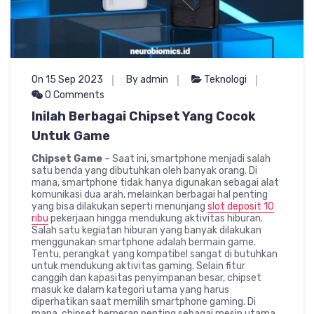
On 15 Sep 2023
By admin
Teknologi
0 Comments
Inilah Berbagai Chipset Yang Cocok
Untuk Game
Chipset Game
– Saat ini, smartphone menjadi salah
satu benda yang dibutuhkan oleh banyak orang. Di
mana, smartphone tidak hanya digunakan sebagai alat
komunikasi dua arah, melainkan berbagai hal penting
yang bisa dilakukan seperti menunjang
slot deposit 10
ribu
pekerjaan hingga mendukung aktivitas hiburan.
Salah satu kegiatan hiburan yang banyak dilakukan
menggunakan smartphone adalah bermain game.
Tentu, perangkat yang kompatibel sangat di butuhkan
untuk mendukung aktivitas gaming. Selain fitur
canggih dan kapasitas penyimpanan besar, chipset
masuk ke dalam kategori utama yang harus
diperhatikan saat memilih smartphone gaming. Di
mana, chipset berperan penting sebagai mesin utama