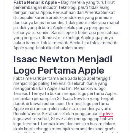
Fakta Menarik Apple
– Bagi mereka yang turut ikut
perkembangan industri teknologi, pasti tidak asing
dengan nama Apple. Perusahaan dari Amerika Serikat
itu populer karena produk-produknya yang premium
dan punya kelas tersendiri. Tidak peduli seberapa mahal
produk yang di buat, Apple selalu punya penggemar
setianya tersendiri. Sama seperti beberapa perusahaan
yang bergerak di industri teknologi, Apple juga punya
cukup banyak fakta menarik. Berikut ini fakta menarik
Apple yang tidak diketahui oleh orang.
Isaac Newton Menjadi
Logo Pertama Apple
Fakta menarik pertama ada pada logo apel tergigit
menjadi logo paling terkenal di seluruh dunia yang
menggambarkan Apple saat ini. Menariknya, logo
tersebut ternyata bukan menjadi logo pertama Apple,
melainkan penampilan Sir Isaac Newton yang tengah
duduk di bawah pohon apel. Di mana, logo pertama
Apple ini di rancang oleh salah satu pendirinya yaitu
Ronald Wayne. Setahun setelah penggunaan
rtp live
logo awal tersebut, Steve Jobs menganggap bahwa
logo tersebut tampak kuno dan berisiko buram dalam
skala kecil sehingga menunjuk seorang desainer grafis