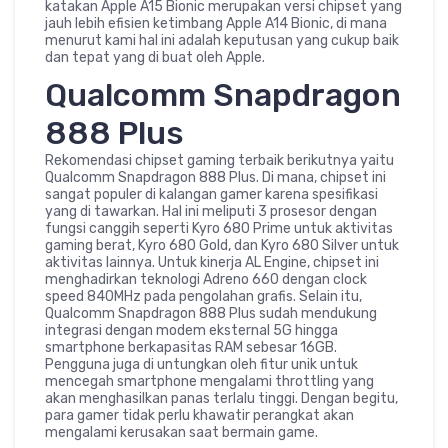
katakan Apple A15 Bionic merupakan versi chipset yang
jauh lebih efisien ketimbang Apple A14 Bionic, di mana
menurut kami hal ini adalah keputusan yang cukup baik
dan tepat yang di buat oleh Apple.
Qualcomm Snapdragon
888 Plus
Rekomendasi chipset gaming terbaik berikutnya yaitu
Qualcomm Snapdragon 888 Plus. Di mana, chipset ini
sangat populer di kalangan gamer karena spesifikasi
yang di tawarkan. Hal ini meliputi 3 prosesor dengan
fungsi canggih seperti Kyro 680 Prime untuk aktivitas
gaming berat, Kyro 680 Gold, dan Kyro 680 Silver untuk
aktivitas lainnya. Untuk kinerja AL Engine, chipset ini
menghadirkan teknologi Adreno 660 dengan clock
speed 840MHz pada pengolahan grafis. Selain itu,
Qualcomm Snapdragon 888 Plus sudah mendukung
integrasi dengan modem eksternal 5G hingga
smartphone berkapasitas RAM sebesar 16GB.
Pengguna juga di untungkan oleh fitur unik untuk
mencegah smartphone mengalami throttling yang
akan menghasilkan panas terlalu tinggi. Dengan begitu,
para gamer tidak perlu khawatir perangkat akan
mengalami kerusakan saat bermain game.