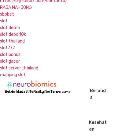
https://drjoseroiz.com/contacto/
RAJA MAHJONG
sbobet
slot
slot demo
slot depo 10k
slot thailand
slot777
slot bonus
slot gacor
slot server thailand
mahjong slot
S
k
Berand
Rekomendasi Terbaik dan Terpercaya Berita Masa Kini Paling Terbaru
i
a
p
t
o
c
Kesehat
o
an
n