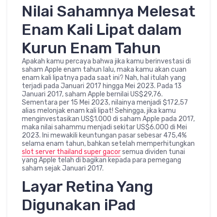
Nilai Sahamnya Melesat
Enam Kali Lipat dalam
Kurun Enam Tahun
Apakah kamu percaya bahwa jika kamu berinvestasi di
saham Apple enam tahun lalu, maka kamu akan cuan
enam kali lipatnya pada saat ini? Nah, hal itulah yang
terjadi pada Januari 2017 hingga Mei 2023. Pada 13
Januari 2017, saham Apple bernilai US$29,76.
Sementara per 15 Mei 2023, nilainya menjadi $172,57
alias melonjak enam kali lipat! Sehingga, jika kamu
menginvestasikan US$1.000 di saham Apple pada 2017,
maka nilai sahammu menjadi sekitar US$6.000 di Mei
2023. Ini mewakili keuntungan pasar sebesar 475,4%
selama enam tahun, bahkan setelah memperhitungkan
slot server thailand super gacor
semua dividen tunai
yang Apple telah di bagikan kepada para pemegang
saham sejak Januari 2017.
Layar Retina Yang
Digunakan iPad