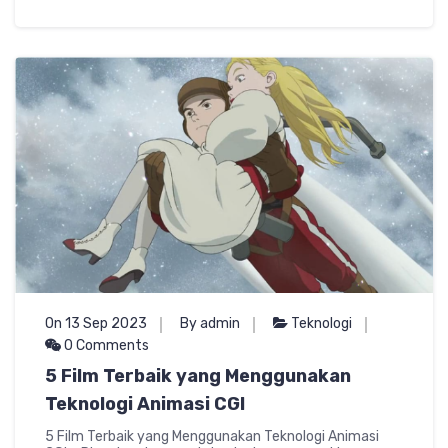
On 13 Sep 2023
By admin
Teknologi
0 Comments
5 Film Terbaik yang Menggunakan
Teknologi Animasi CGI
5 Film Terbaik yang Menggunakan Teknologi Animasi