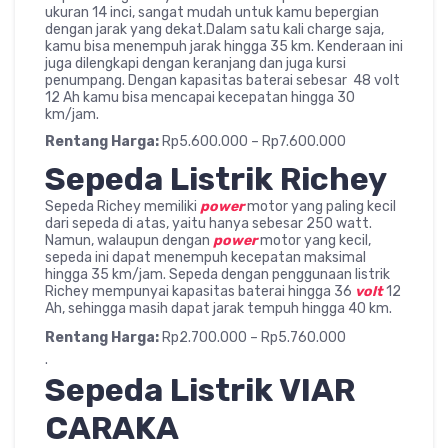
ukuran 14 inci, sangat mudah untuk kamu bepergian
dengan jarak yang dekat.Dalam satu kali charge saja,
kamu bisa menempuh jarak hingga 35 km. Kenderaan ini
juga dilengkapi dengan keranjang dan juga kursi
penumpang. Dengan kapasitas baterai sebesar 48 volt
12 Ah kamu bisa mencapai kecepatan hingga 30
km/jam.
Rentang Harga:
Rp5.600.000 – Rp7.600.000
Sepeda Listrik Richey
Sepeda Richey memiliki
power
motor yang paling kecil
dari sepeda di atas, yaitu hanya sebesar 250 watt.
Namun, walaupun dengan
power
motor yang kecil,
sepeda ini dapat menempuh kecepatan maksimal
hingga 35 km/jam. Sepeda dengan penggunaan listrik
Richey mempunyai kapasitas baterai hingga 36
volt
12
Ah, sehingga masih dapat jarak tempuh hingga 40 km.
Rentang Harga:
Rp2.700.000 – Rp5.760.000
.
Sepeda Listrik VIAR
CARAKA